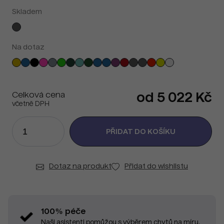
Skladem
Na dotaz
Celková cena
od 5 022 Kč
včetně DPH
Dotaz na produkt
Přidat do wishlistu
100% péče
Naši asistenti pomůžou s výběrem chytů na míru.