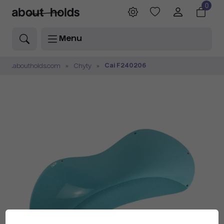
0
Menu
Cai F240206
.aboutholds.com
Chyty