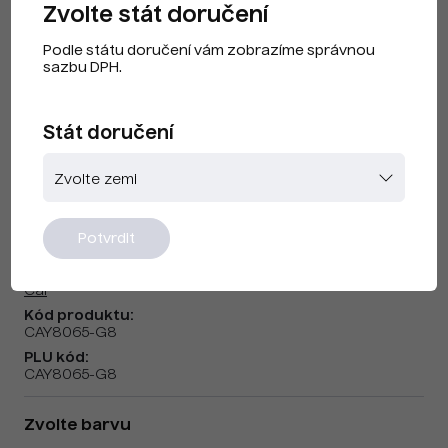
Zvolte stát doručení
Podle státu doručení vám zobrazíme správnou
sazbu DPH.
Stát doručení
Cai F240206
Potvrdit
Značka:
Cai
Kód produktu:
CAY8065-G8
PLU kód:
CAY8065-G8
Zvolte barvu