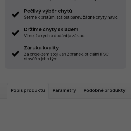
Pečlivý výběr chytů
Šetrné k prstům, stálost barev, žádné chyty navíc.
Držíme chyty skladem
Víme, že rychlé dodání je základ.
Záruka kvality
Za projektem stojí Jan Zbranek, oficiální IFSC
stavěč a jeho tým.
Popis produktu
Parametry
Podobné produkty