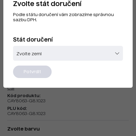
Zvolte stát doručení
Podle státu doručení vám zobrazíme správnou
sazbu DPH.
Stát doručení
Cai F240204 Traffic Yellow
Potvrdit
Značka:
Cai
Kód produktu:
CAY8063-G8.1023
PLU kód:
CAY8063-G8.1023
Zvolte barvu