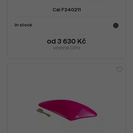
Cai F240211
In stock
od 3 630 Kč
včetně DPH