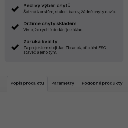
Pečlivý výběr chytů
Šetrné k prstům, stálost barev, žádné chyty navíc.
Držíme chyty skladem
Víme, že rychlé dodání je základ.
Záruka kvality
Za projektem stojí Jan Zbranek, oficiální IFSC
stavěč a jeho tým.
Popis produktu
Parametry
Podobné produkty