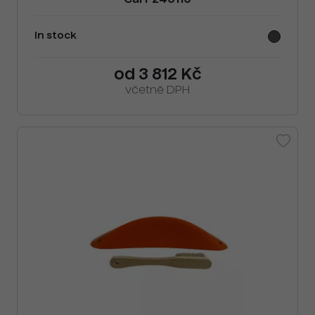
Cai F240110
In stock
od 3 812 Kč
včetně DPH