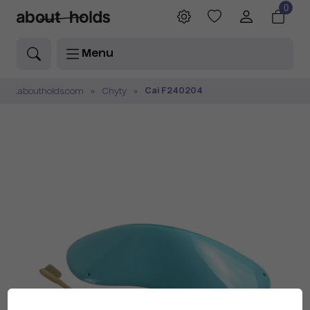
0
Menu
Cai F240204
.aboutholds.com
Chyty