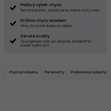
Pečlivý výběr chytů
Šetrné k prstům, stálost barev, žádné chyty navíc.
Držíme chyty skladem
Víme, že rychlé dodání je základ.
Záruka kvality
Za projektem stojí Jan Zbranek, oficiální IFSC
stavěč a jeho tým.
Popis produktu
Parametry
Podobné produkty