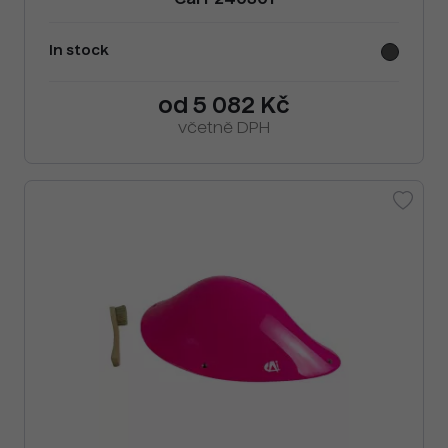
Cai F240301
In stock
od 5 082 Kč
včetně DPH