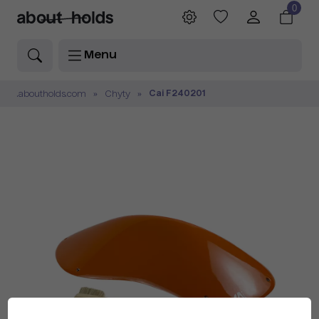
0
Menu
Cai F240201
.aboutholds.com
Chyty