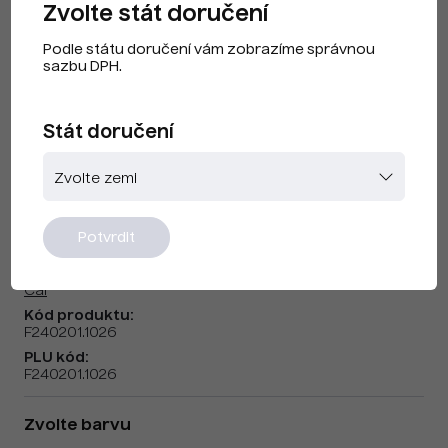
Zvolte stát doručení
Podle státu doručení vám zobrazíme správnou
sazbu DPH.
Stát doručení
CAI F240201 Fluorescenční Žlutá
Potvrdit
Značka:
Cai
Kód produktu:
F240201.1026
PLU kód:
F240201.1026
Zvolte barvu