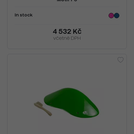
Motif F6
In stock
4 532 Kč
včetně DPH