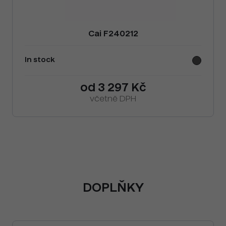
Cai F240212
In stock
od 3 297 Kč
včetně DPH
DOPLŇKY