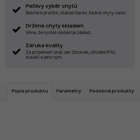
Pečlivý výběr chytů
Šetrné k prstům, stálost barev, žádné chyty navíc.
Držíme chyty skladem
Víme, že rychlé dodání je základ.
Záruka kvality
Za projektem stojí Jan Zbranek, oficiální IFSC
stavěč a jeho tým.
Popis produktu
Parametry
Podobné produkty