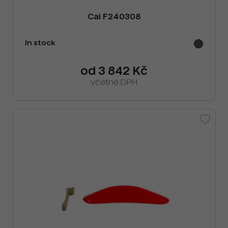
Cai F240308
In stock
od 3 842 Kč
včetně DPH