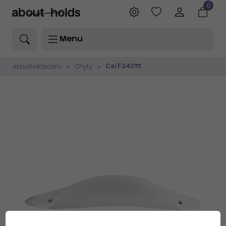
0
Menu
Cai F240111
.aboutholds.com
Chyty