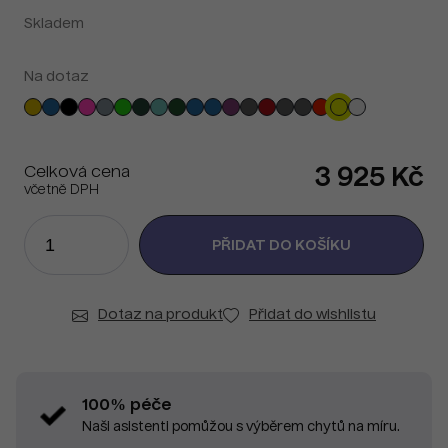
Skladem
Na dotaz
Celková cena
3 925 Kč
včetně DPH
Dotaz na produkt
Přidat do wishlistu
100% péče
Naši asistenti pomůžou s výběrem chytů na míru.