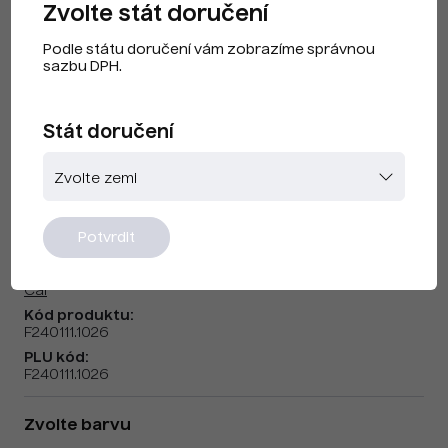
Zvolte stát doručení
Podle státu doručení vám zobrazíme správnou
sazbu DPH.
Stát doručení
CAI F240111 Fluorescenční Žlutá
Potvrdit
Značka:
Cai
Kód produktu:
F240111.1026
PLU kód:
F240111.1026
Zvolte barvu