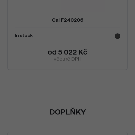
Cai F240206
In stock
od 5 022 Kč
včetně DPH
DOPLŇKY