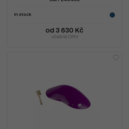
Cai F240403
In stock
od 3 630 Kč
včetně DPH