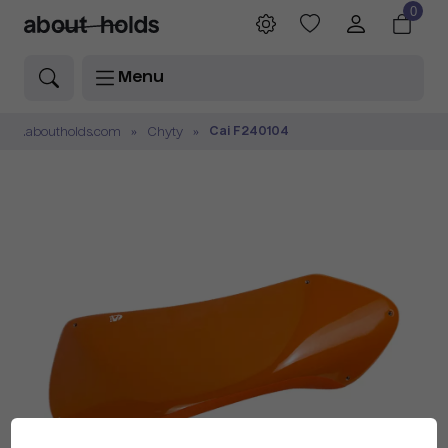
0
Menu
Cai F240104
.aboutholds.com
Chyty