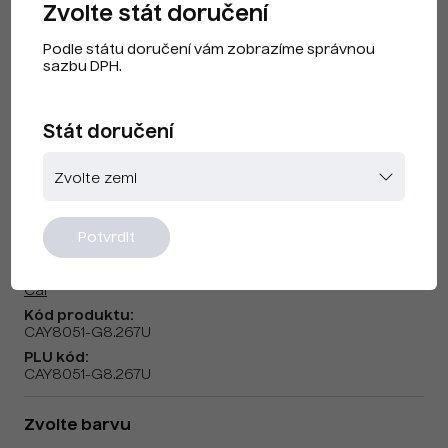
Zvolte stát doručení
Podle státu doručení vám zobrazíme správnou
sazbu DPH.
Stát doručení
Cai F240104 Purple US
Potvrdit
Značka:
Cai
Kód produktu:
CAY8051-G8.267U
PLU kód:
CAY8051-G8.267U
Zvolte barvu