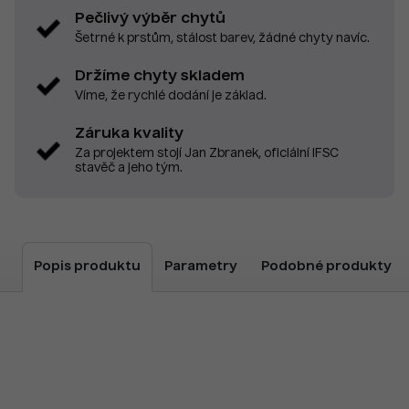
Pečlivý výběr chytů
Šetrné k prstům, stálost barev, žádné chyty navíc.
Držíme chyty skladem
Víme, že rychlé dodání je základ.
Záruka kvality
Za projektem stojí Jan Zbranek, oficiální IFSC
stavěč a jeho tým.
Popis produktu
Parametry
Podobné produkty