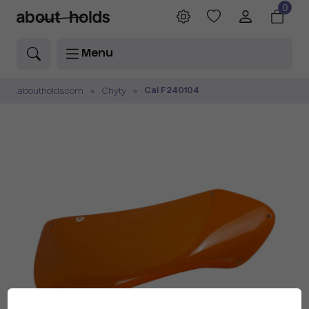
0
Menu
Cai F240104
.aboutholds.com
Chyty