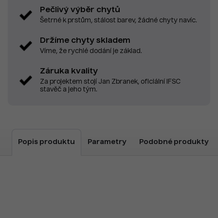
Pečlivý výběr chytů
Šetrné k prstům, stálost barev, žádné chyty navíc.
Držíme chyty skladem
Víme, že rychlé dodání je základ.
Záruka kvality
Za projektem stojí Jan Zbranek, oficiální IFSC
stavěč a jeho tým.
Popis produktu
Parametry
Podobné produkty