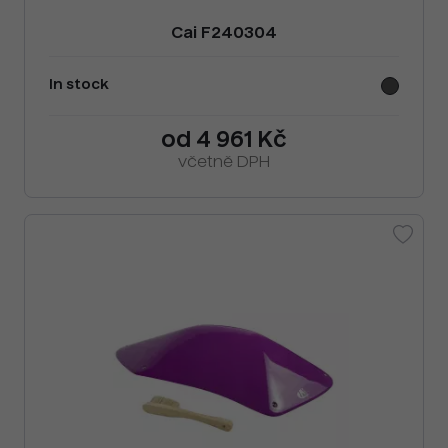
Cai F240304
In stock
od 4 961 Kč
včetně DPH