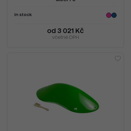
Motif F3
In stock
od 3 021 Kč
včetně DPH