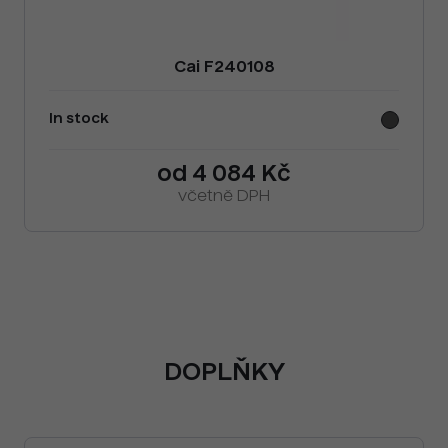
Cai F240108
In stock
od 4 084 Kč
včetně DPH
DOPLŇKY