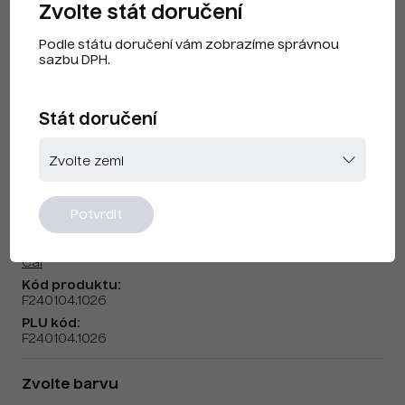
Zvolte stát doručení
Podle státu doručení vám zobrazíme správnou
sazbu DPH.
Stát doručení
CAI F240104 Fluorescenční Žlutá
Potvrdit
Značka:
Cai
Kód produktu:
F240104.1026
PLU kód:
F240104.1026
Zvolte barvu