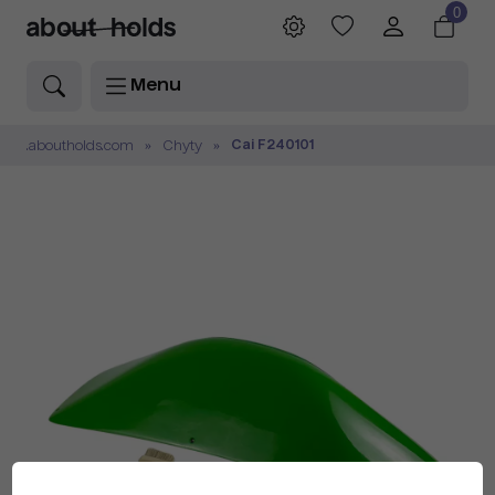
0
Menu
Cai F240101
.aboutholds.com
Chyty