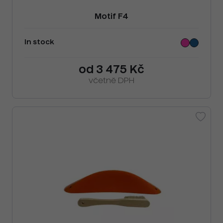
Motif F4
In stock
od 3 475 Kč
včetně DPH