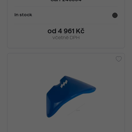
Cai F240304
In stock
od 4 961 Kč
včetně DPH