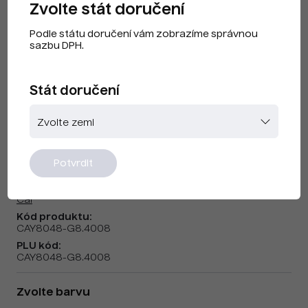
Zvolte stát doručení
Podle státu doručení vám zobrazíme správnou
sazbu DPH.
Stát doručení
CAI F240101 Fialová signální
Potvrdit
Značka:
Cai
Kód produktu:
CAY8048-G8.4008
PLU kód:
CAY8048-G8.4008
Zvolte barvu