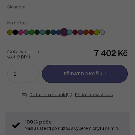
Skladem
Na dotaz
Celková cena
7 402 Kč
včetně DPH
Dotaz na produkt
Přidat do wishlistu
100% péče
Naši asistenti pomůžou s výběrem chytů na míru.