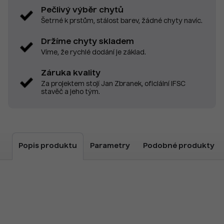
Pečlivý výběr chytů
Šetrné k prstům, stálost barev, žádné chyty navíc.
Držíme chyty skladem
Víme, že rychlé dodání je základ.
Záruka kvality
Za projektem stojí Jan Zbranek, oficiální IFSC
stavěč a jeho tým.
Popis produktu
Parametry
Podobné produkty