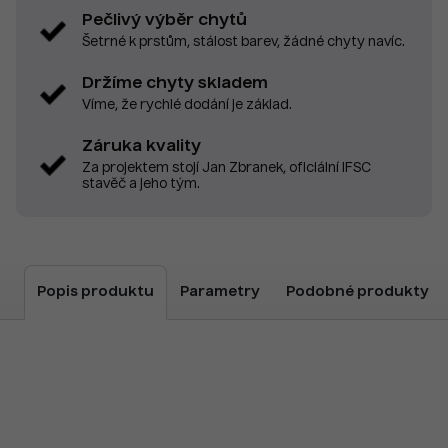
Pečlivý výběr chytů
Šetrné k prstům, stálost barev, žádné chyty navíc.
Držíme chyty skladem
Víme, že rychlé dodání je základ.
Záruka kvality
Za projektem stojí Jan Zbranek, oficiální IFSC
stavěč a jeho tým.
Popis produktu
Parametry
Podobné produkty