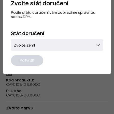
Zvolte stát doručení
Podle státu doručení vám zobrazíme správnou
sazbu DPH.
Stát doručení
Cai F230404b Fluo Pink
Potvrdit
Značka:
Cai
Kód produktu:
CAY0108-G8.806C
PLU kód:
CAY0108-G8.806C
Zvolte barvu