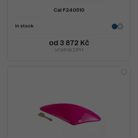
Cai F240510
In stock
od 3 872 Kč
včetně DPH