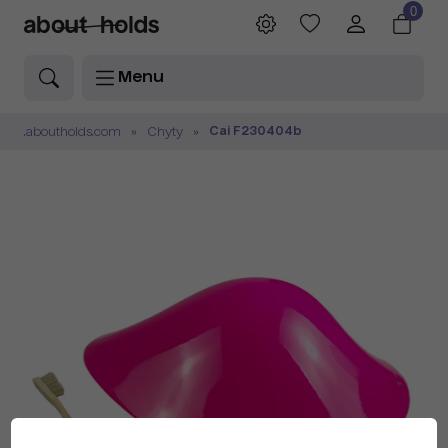
0
Menu
Cai F230404b
.aboutholds.com
Chyty