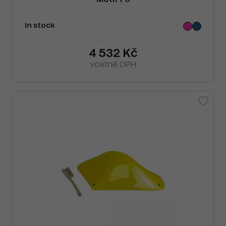
Motif F5
In stock
4 532 Kč
včetně DPH