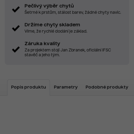
Pečlivý výběr chytů
Šetrné k prstům, stálost barev, žádné chyty navíc.
Držíme chyty skladem
Víme, že rychlé dodání je základ.
Záruka kvality
Za projektem stojí Jan Zbranek, oficiální IFSC
stavěč a jeho tým.
Popis produktu
Parametry
Podobné produkty