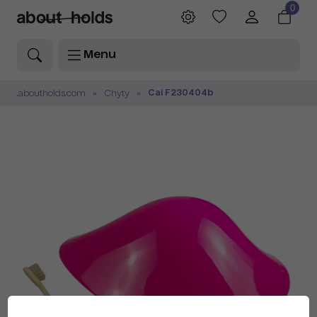
0
Menu
Cai F230404b
.aboutholds.com
Chyty