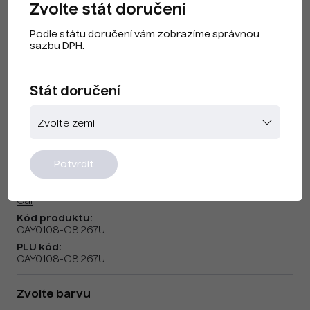
Zvolte stát doručení
Podle státu doručení vám zobrazíme správnou
sazbu DPH.
Stát doručení
Cai F230404b Purple US
Potvrdit
Značka:
Cai
Kód produktu:
CAY0108-G8.267U
PLU kód:
CAY0108-G8.267U
Zvolte barvu