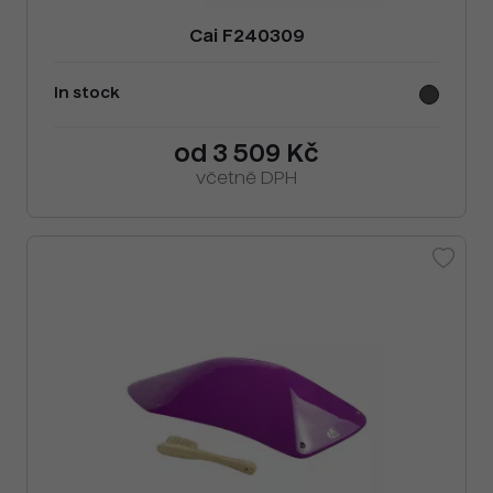
Cai F240309
In stock
od 3 509 Kč
včetně DPH