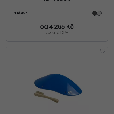
Cai F240503
In stock
od 4 265 Kč
včetně DPH