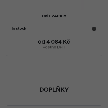
Cai F240108
In stock
od 4 084 Kč
včetně DPH
DOPLŇKY