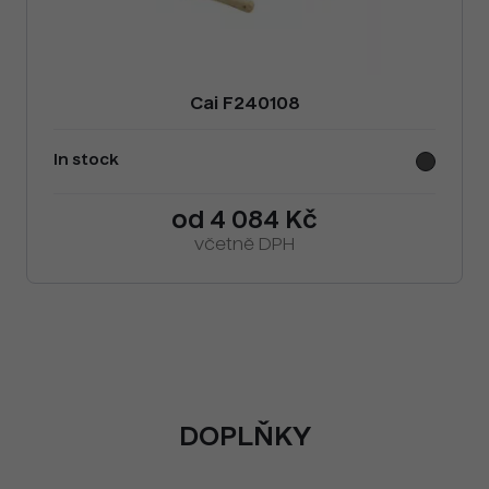
Cai F240108
In stock
od 4 084 Kč
včetně DPH
DOPLŇKY