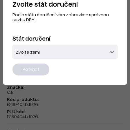
Zvolte stát doručení
Podle státu doručení vám zobrazíme správnou
sazbu DPH.
Stát doručení
CAI F230404b Fluorescenční
Potvrdit
Žlutá
Značka:
Cai
Kód produktu:
F230404b.1026
PLU kód:
F230404b.1026