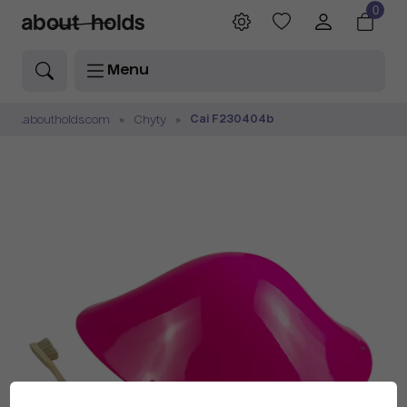
0
Menu
Cai F230404b
.aboutholds.com
Chyty