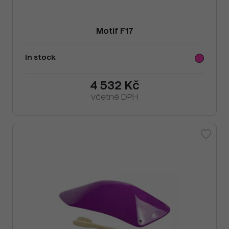
Motif F17
In stock
4 532 Kč
včetně DPH