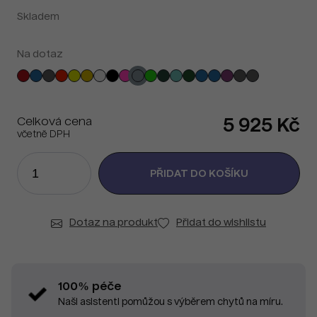
Skladem
Na dotaz
Celková cena
5 925 Kč
včetně DPH
Dotaz na produkt
Přidat do wishlistu
100% péče
Naši asistenti pomůžou s výběrem chytů na míru.