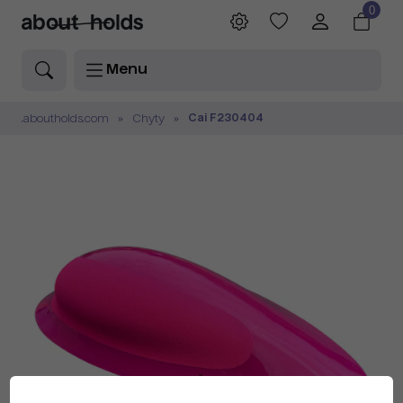
0
Menu
Cai F230404
.aboutholds.com
Chyty