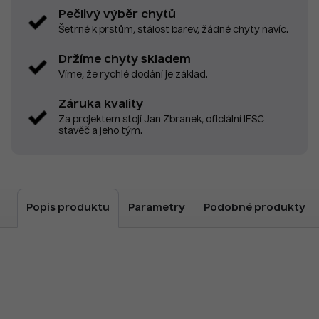
Pečlivý výběr chytů
Šetrné k prstům, stálost barev, žádné chyty navíc.
Držíme chyty skladem
Víme, že rychlé dodání je základ.
Záruka kvality
Za projektem stojí Jan Zbranek, oficiální IFSC
stavěč a jeho tým.
Popis produktu
Parametry
Podobné produkty