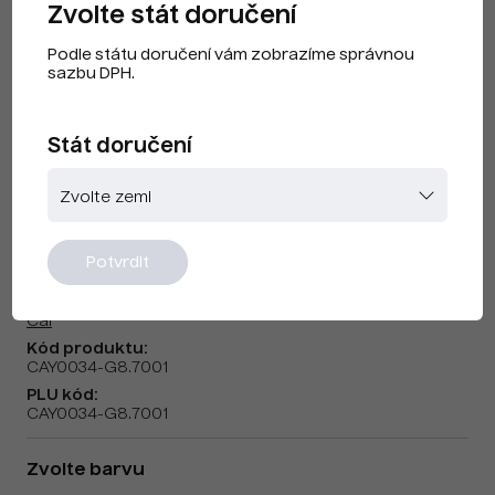
Zvolte stát doručení
Podle státu doručení vám zobrazíme správnou
sazbu DPH.
Stát doručení
Cai F230404 Silver Grey
Potvrdit
Značka:
Cai
Kód produktu:
CAY0034-G8.7001
PLU kód:
CAY0034-G8.7001
Zvolte barvu