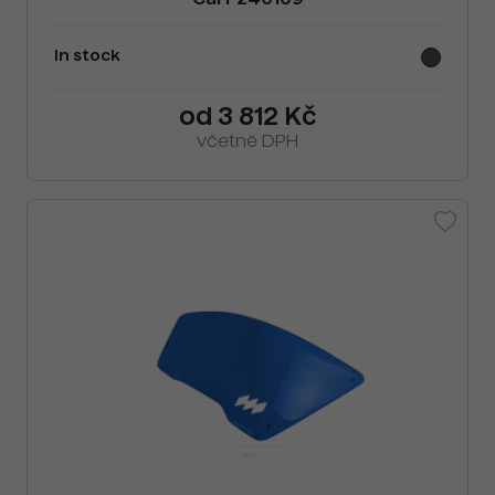
Cai F240109
In stock
od 3 812 Kč
včetně DPH