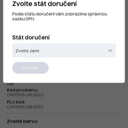
Zvolte stát doručení
Podle státu doručení vám zobrazíme správnou
sazbu DPH.
Stát doručení
Cai F230401b Trafic Red
Potvrdit
Značka:
Cai
Kód produktu:
CAY0106-G8.3020
PLU kód:
CAY0106-G8.3020
Zvolte barvu