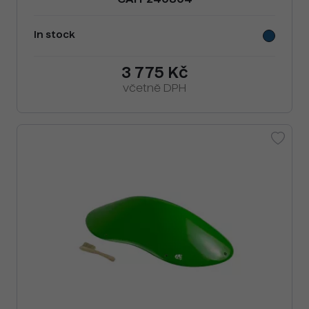
CAI F240804
In stock
3 775 Kč
včetně DPH