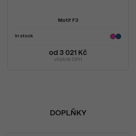
Motif F3
In stock
od 3 021 Kč
včetně DPH
DOPLŇKY