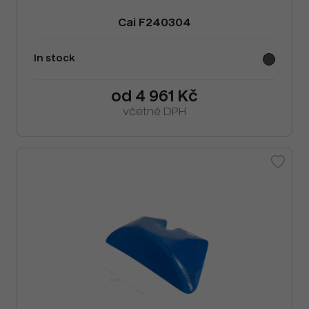
Cai F240304
In stock
od 4 961 Kč
včetně DPH