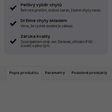
Pečlivý výběr chytů
Šetrné k prstům, stálost barev, žádné chyty navíc.
Držíme chyty skladem
Víme, že rychlé dodání je základ.
Záruka kvality
Za projektem stojí Jan Zbranek, oficiální IFSC
stavěč a jeho tým.
Popis produktu
Parametry
Podobné produkty