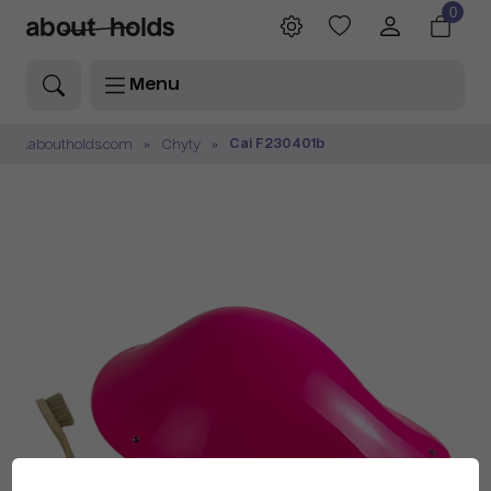
0
Menu
Cai F230401b
.aboutholds.com
Chyty