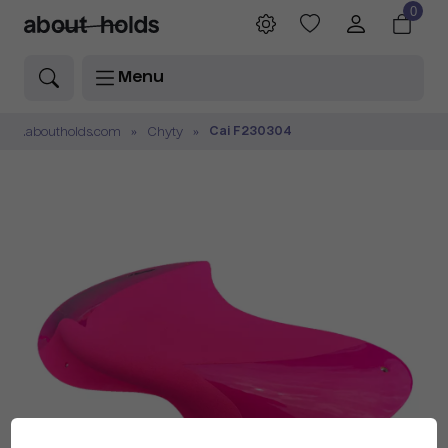
0
Menu
Cai F230304
.aboutholds.com
Chyty