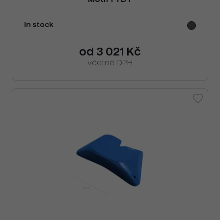
Motif F1 DT
In stock
od 3 021 Kč
včetně DPH