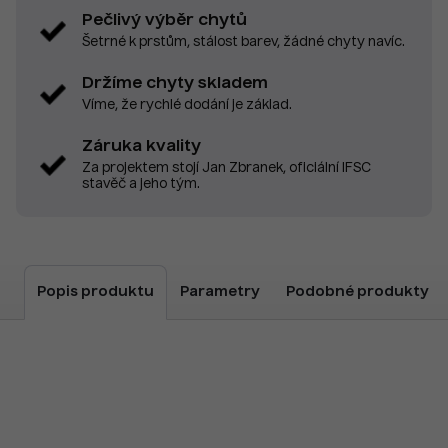
Pečlivý výběr chytů
Šetrné k prstům, stálost barev, žádné chyty navíc.
Držíme chyty skladem
Víme, že rychlé dodání je základ.
Záruka kvality
Za projektem stojí Jan Zbranek, oficiální IFSC
stavěč a jeho tým.
Popis produktu
Parametry
Podobné produkty