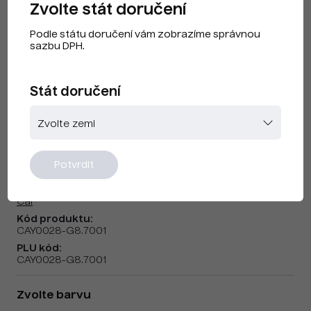
Zvolte stát doručení
Podle státu doručení vám zobrazíme správnou
sazbu DPH.
Stát doručení
Cai F230304 Silver Grey
Potvrdit
Značka:
Cai
Kód produktu:
CAY0028-G8.7001
PLU kód:
CAY0028-G8.7001
Zvolte barvu